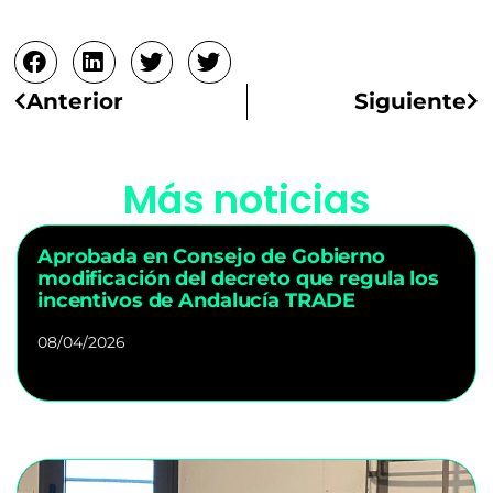
Ant
Si
Anterior
Siguiente
Más noticias
Aprobada en Consejo de Gobierno
modificación del decreto que regula los
incentivos de Andalucía TRADE
08/04/2026