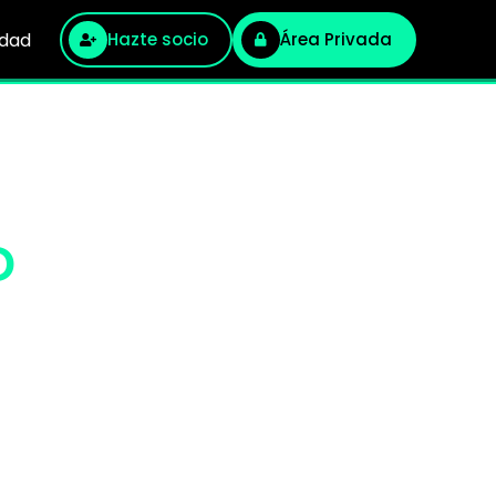
idad
Hazte socio
Área Privada
D