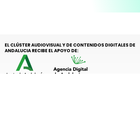
EL CLÚSTER AUDIOVISUAL Y DE CONTENIDOS DIGITALES DE
ANDALUCIA RECIBE EL APOYO DE:
Subvención nominativa recibida por el Clúster Audiovisual y de
Contenidos Digitales de Andalucía (LAND) Financiada por la
Agencia Digital de Andalucía (Consejería de Presidencia, Interior,
Diálogo Social y Simplificación Administrativa de la Junta de
Andalucía), prevista en la Ley 8/2025, de 22 de diciembre, del
Presupuesto de la Comunidad Autónoma de Andalucía para el
año 2026 se ha consignado en el estado de gastos de la Agencia
Digital de Andalucía la cantidad de 150.000 euros para la
concesión de esta subvención nominativa a la entidad Clúster
Audiovisual y de Contenidos Digitales en Andalucía.