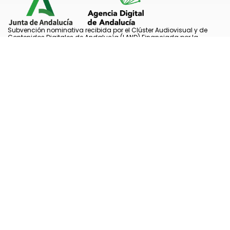
Subvención nominativa recibida por el Clúster Audiovisual y de
Contenidos Digitales de Andalucía (LAND) Financiada por la
Agencia Digital de Andalucía (Consejería de Presidencia, Interior,
Diálogo Social y Simplificación Administrativa de la Junta de
Andalucía), prevista en la Ley 8/2025, de 22 de diciembre, del
Presupuesto de la Comunidad Autónoma de Andalucía para el
año 2026 se ha consignado en el estado de gastos de la Agencia
Digital de Andalucía la cantidad de 150.000 euros para la
concesión de esta subvención nominativa a la entidad Clúster
Audiovisual y de Contenidos Digitales en Andalucía.
Programa Emplea-T para la inserción laboral y el fomento de la
contratación en la Comunidad Autónoma de Andalucía Línea 2.
Incentivo a la segunda o sucesivas contrataciones indefinidas
ordinarias por parte de personas trabajadoras autónomas, y a
cualquier contratación indefinida ordinaria por parte de pymes.