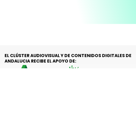
EL CLÚSTER AUDIOVISUAL Y DE CONTENIDOS DIGITALES DE
ANDALUCIA RECIBE EL APOYO DE:
Subvención nominativa recibida por el Clúster Audiovisual y de
Contenidos Digitales de Andalucía (LAND) Financiada por la
Agencia Digital de Andalucía (Consejería de Presidencia, Interior,
Diálogo Social y Simplificación Administrativa de la Junta de
Andalucía), prevista en la Ley 8/2025, de 22 de diciembre, del
Presupuesto de la Comunidad Autónoma de Andalucía para el
año 2026 se ha consignado en el estado de gastos de la Agencia
Digital de Andalucía la cantidad de 150.000 euros para la
concesión de esta subvención nominativa a la entidad Clúster
Audiovisual y de Contenidos Digitales en Andalucía.