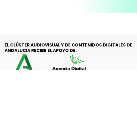
EL CLÚSTER AUDIOVISUAL Y DE CONTENIDOS DIGITALES DE
ANDALUCIA RECIBE EL APOYO DE:
Subvención nominativa recibida por el Clúster Audiovisual y de
Contenidos Digitales de Andalucía (LAND) Financiada por la
Agencia Digital de Andalucía (Consejería de Presidencia, Interior,
Diálogo Social y Simplificación Administrativa de la Junta de
Andalucía), prevista en la Ley 8/2025, de 22 de diciembre, del
Presupuesto de la Comunidad Autónoma de Andalucía para el
año 2026 se ha consignado en el estado de gastos de la Agencia
Digital de Andalucía la cantidad de 150.000 euros para la
concesión de esta subvención nominativa a la entidad Clúster
Audiovisual y de Contenidos Digitales en Andalucía.