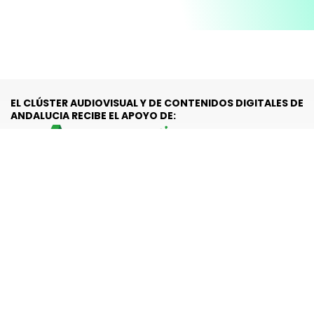
EL CLÚSTER AUDIOVISUAL Y DE CONTENIDOS DIGITALES DE
ANDALUCIA RECIBE EL APOYO DE:
Subvención nominativa recibida por el Clúster Audiovisual y de
Contenidos Digitales de Andalucía (LAND) Financiada por la
Agencia Digital de Andalucía (Consejería de Presidencia, Interior,
Diálogo Social y Simplificación Administrativa de la Junta de
Andalucía), prevista en la Ley 8/2025, de 22 de diciembre, del
Presupuesto de la Comunidad Autónoma de Andalucía para el
año 2026 se ha consignado en el estado de gastos de la Agencia
Digital de Andalucía la cantidad de 150.000 euros para la
concesión de esta subvención nominativa a la entidad Clúster
Audiovisual y de Contenidos Digitales en Andalucía.