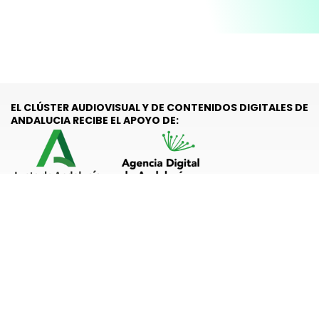
EL CLÚSTER AUDIOVISUAL Y DE CONTENIDOS DIGITALES DE
ANDALUCIA RECIBE EL APOYO DE:
Subvención nominativa recibida por el Clúster Audiovisual y de
Contenidos Digitales de Andalucía (LAND) Financiada por la
Agencia Digital de Andalucía (Consejería de Presidencia, Interior,
Diálogo Social y Simplificación Administrativa de la Junta de
Andalucía), prevista en la Ley 8/2025, de 22 de diciembre, del
Presupuesto de la Comunidad Autónoma de Andalucía para el
año 2026 se ha consignado en el estado de gastos de la Agencia
Digital de Andalucía la cantidad de 150.000 euros para la
concesión de esta subvención nominativa a la entidad Clúster
Audiovisual y de Contenidos Digitales en Andalucía.