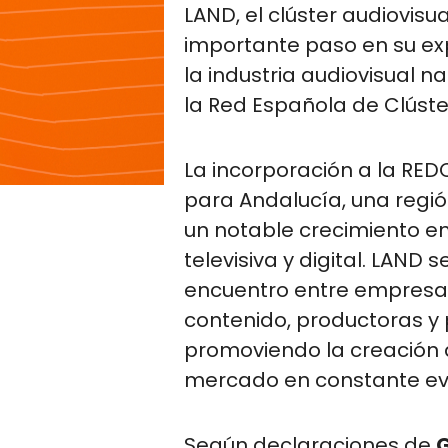
LAND, el clúster audiovisu
importante paso en su ex
la industria audiovisual n
la Red Española de Clúste
La incorporación a la RE
para Andalucía, una regió
un notable crecimiento en
televisiva y digital. LAND
encuentro entre empresas
contenido, productoras y 
promoviendo la creación 
mercado en constante evo
Según declaraciones de
G