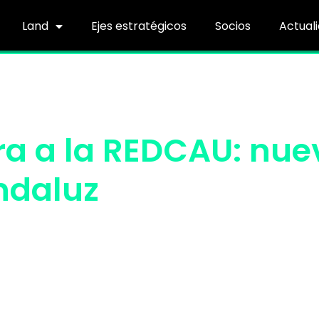
Land
Ejes estratégicos
Socios
Actual
ra a la REDCAU: nue
ndaluz