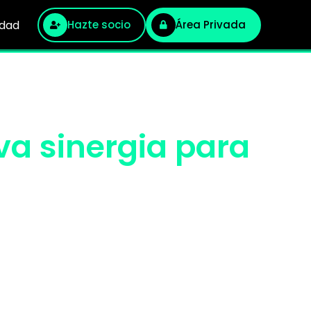
idad
Hazte socio
Área Privada
va sinergia para