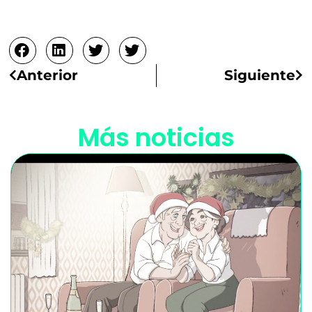
Ant
Si
Anterior
Siguiente
Más noticias