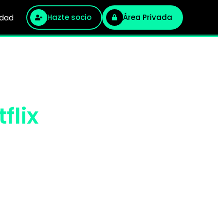
idad
Hazte socio
Área Privada
flix